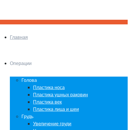
Главная
Операции
Голова
Пластика носа
Пластика ушных раковин
Пластика век
Пластика лица и шеи
Грудь
Увеличение груди