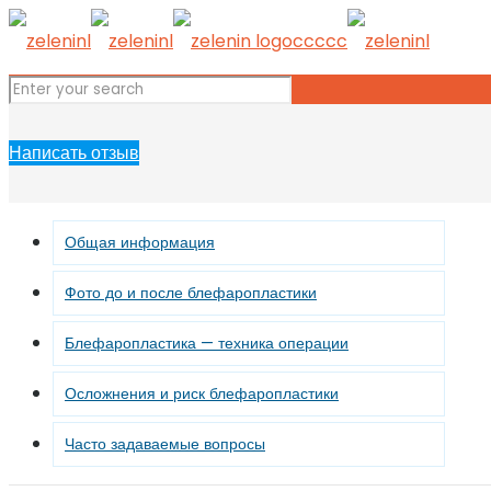
Написать отзыв
Общая информация
Фото до и после блефаропластики
Блефаропластика — техника операции
Осложнения и риск блефаропластики
Часто задаваемые вопросы