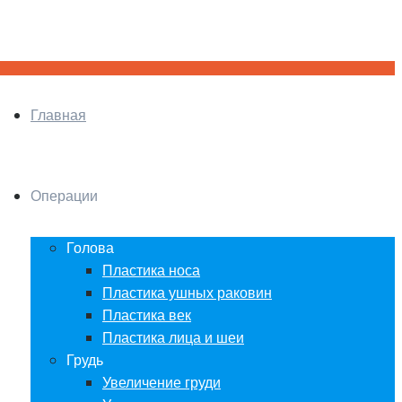
Главная
Операции
Голова
Пластика носа
Пластика ушных раковин
Пластика век
Пластика лица и шеи
Грудь
Увеличение груди