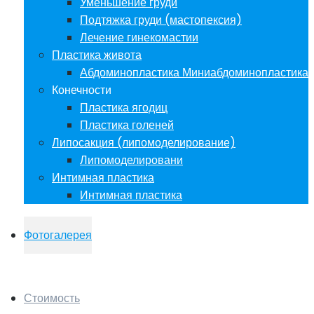
Уменьшение груди
Подтяжка груди (мастопексия)
Лечение гинекомастии
Пластика живота
Абдоминопластика Миниабдоминопластика
Конечности
Пластика ягодиц
Пластика голеней
Липосакция (липомоделирование)
Липомоделировани
Интимная пластика
Интимная пластика
Фотогалерея
Стоимость