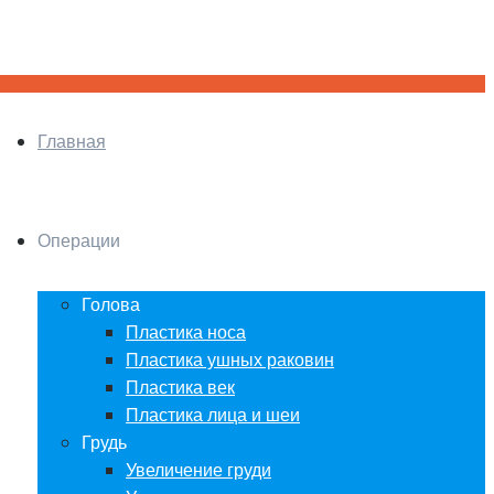
Главная
Операции
Голова
Пластика носа
Пластика ушных раковин
Пластика век
Пластика лица и шеи
Грудь
Увеличение груди