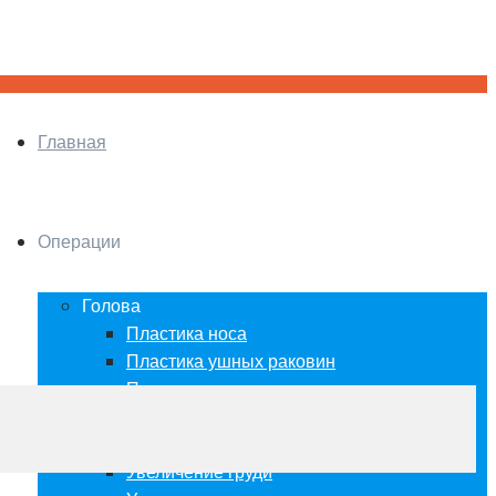
Главная
Операции
Голова
Пластика носа
Пластика ушных раковин
Пластика век
Пластика лица и шеи
Грудь
Увеличение груди