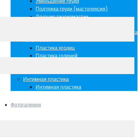
Уменьшение груди
Подтяжка груди (мастопексия)
Лечение гинекомастии
Пластика живота
Абдоминопластика Миниабдоминопластика
Конечности
Пластика ягодиц
Пластика голеней
Липосакция (липомоделирование)
Липомоделировани
Интимная пластика
Интимная пластика
Фотогалерея
Стоимость